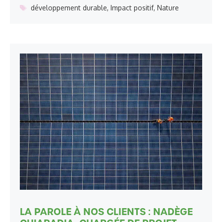
Étiquettes
développement durable
,
Impact positif
,
Nature
LA PAROLE À NOS CLIENTS : NADÈGE