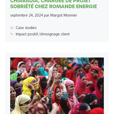
CHIARADIA, CHARGÉE DE PROJET
SOBRIÉTÉ CHEZ ROMANDE ENERGIE
septembre 24, 2024
par
Margot Monnier
Catégories
Case studies
Étiquettes
Impact positif
,
témoignage client