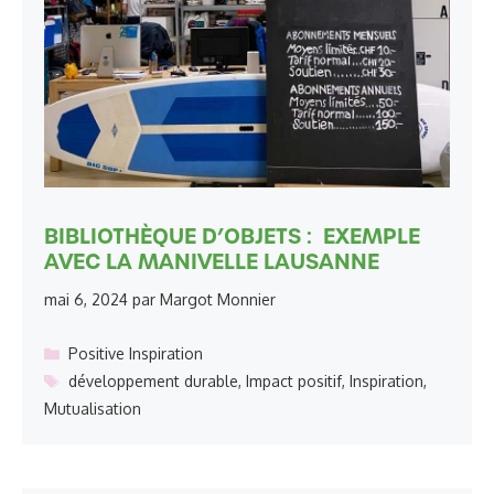
BIBLIOTHÈQUE D’OBJETS : EXEMPLE
AVEC LA MANIVELLE LAUSANNE
mai 6, 2024
par
Margot Monnier
Catégories
Positive Inspiration
Étiquettes
développement durable
,
Impact positif
,
Inspiration
,
Mutualisation