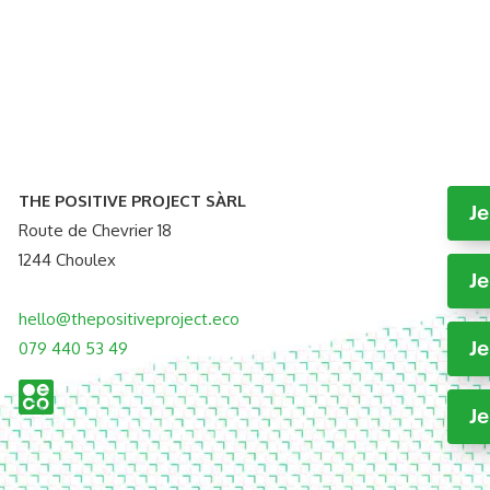
THE POSITIVE PROJECT SÀRL
J
Route de Chevrier 18
1244 Choulex
Je
hello@thepositiveproject.eco
Je
079 440 53 49
Je