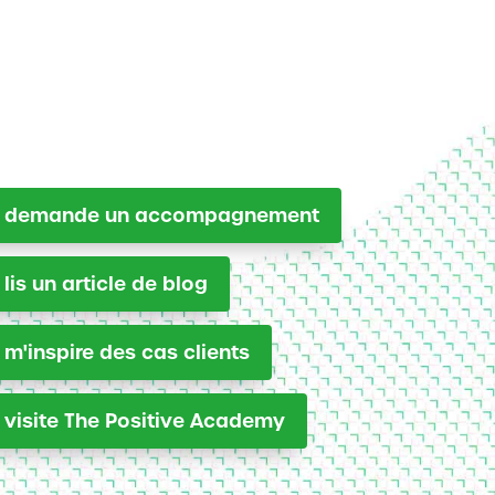
e demande un accompagnement
 lis un article de blog
 m'inspire des cas clients
 visite The Positive Academy