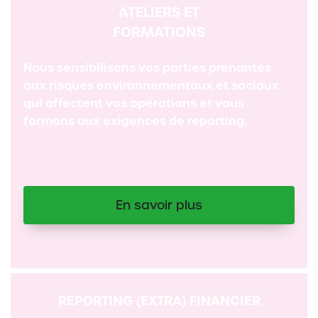
ATELIERS ET
FORMATIONS
Nous sensibilisons vos parties prenantes
aux risques environnementaux et sociaux
qui affectent vos opérations et vous
formons aux exigences de reporting.
En savoir plus
REPORTING (EXTRA) FINANCIER