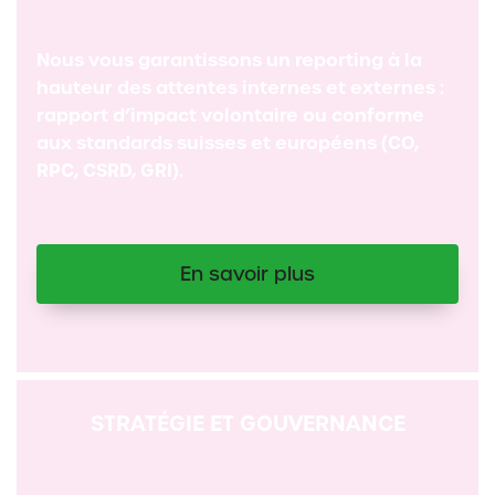
Nous vous garantissons un reporting à la
hauteur des attentes internes et externes :
rapport d’impact volontaire ou conforme
aux standards suisses et européens (CO,
RPC, CSRD, GRI).
En savoir plus
STRATÉGIE ET GOUVERNANCE