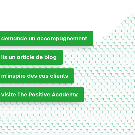
e demande un accompagnement
 lis un article de blog
 m'inspire des cas clients
 visite The Positive Academy