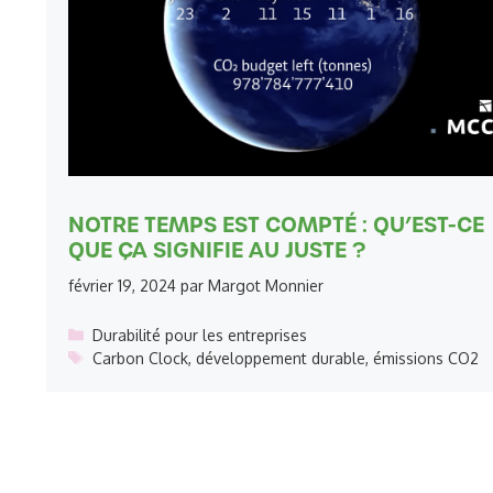
NOTRE TEMPS EST COMPTÉ : QU’EST-CE
QUE ÇA SIGNIFIE AU JUSTE ?
février 19, 2024
par
Margot Monnier
Catégories
Durabilité pour les entreprises
Étiquettes
Carbon Clock
,
développement durable
,
émissions CO2