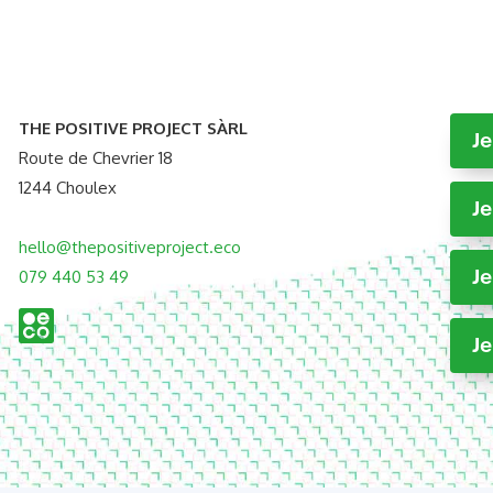
THE POSITIVE PROJECT SÀRL
J
Route de Chevrier 18
1244 Choulex
Je
hello@thepositiveproject.eco
Je
079 440 53 49
Je