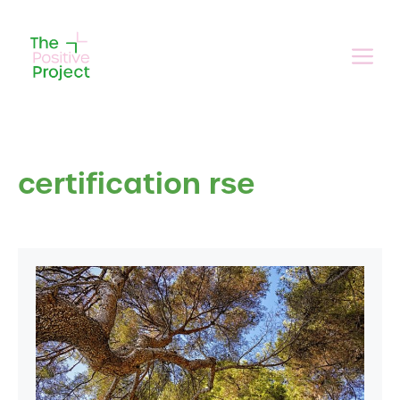
Aller
au
Me
contenu
certification rse