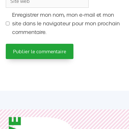
web
Enregistrer mon nom, mon e-mail et mon
site dans le navigateur pour mon prochain
commentaire.
A
l
t
e
r
n
a
t