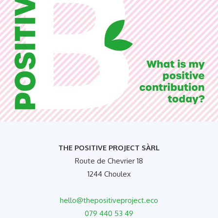
i
v
e
:
THE POSITIVE PROJECT SÀRL
Route de Chevrier 18
1244 Choulex
hello@thepositiveproject.eco
079 440 53 49