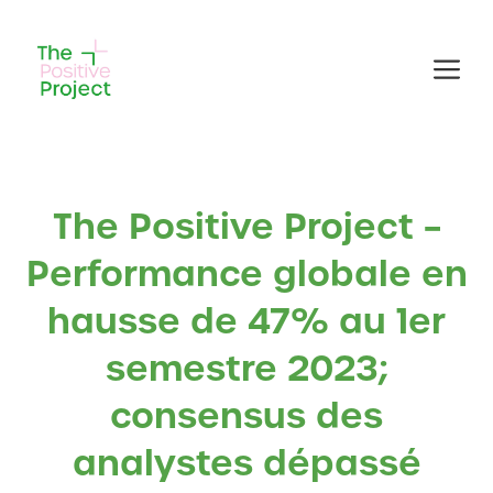
Aller
au
Me
contenu
The Positive Project –
Performance globale en
hausse de 47% au 1er
semestre 2023;
consensus des
analystes dépassé